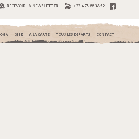
RECEVOIR LA NEWSLETTER
+33 4 75 88 38 52
YOGA
GÎTE
À LA CARTE
TOUS LES DÉPARTS
CONTACT
c3c