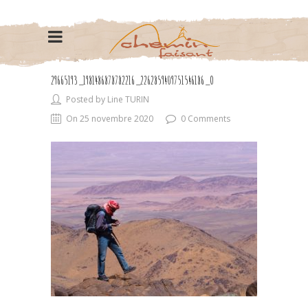
29665193_1981486878782216_2262859409751546186_O
Posted by Line TURIN
On 25 novembre 2020
0 Comments