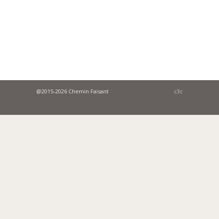
@2015-2026 Chemin Faisant
c3c