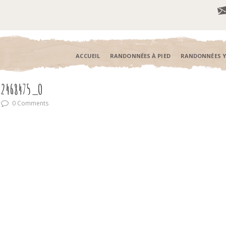
ACCUEIL
RANDONNÉES À PIED
RANDONNÉES 
52468475_O
0 Comments