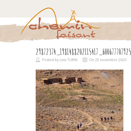
29872374_1981488202115417_60067770792
Posted by Line TURIN
On 25 novembre 2020