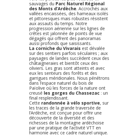
escapade à travers ses grands espaces
naturels préservés.
Depuis
Saint Agrève
, aux confins de la
Haute Loire et de l’Ardèche, nous
passons du pays des sucs volcaniques
vers les parties les plus reculées et
sauvages du
Parc Naturel Régional
des Monts d’Ardèche
. Accrochés aux
vallées encaissées, des hameaux isolés
et pittoresques mais robustes résistent
aux assauts du temps. Notre
progression aérienne sur les lignes de
crêtes est jalonnée de points de vue
dégagés qui offrent des panoramas
aussi profonds que saisissants.
La corniche du Vivarais
est dévalée
sur des sentiers parfois séculaires ; aux
paysages de landes succèdent ceux des
châtaigneraies et bientôt ceux des
oliviers. Les gras sont atteints et avec
eux les senteurs des forêts et des
garrigues méridionales. Nous pénétrons
dans l’espace naturel du bois de
Païolive où les forces de la nature ont
creusé
les gorges du Chassezac
: un
final resplendissant.
Cette
randonnée à vélo sportive
, sur
les traces de la grande traversée de