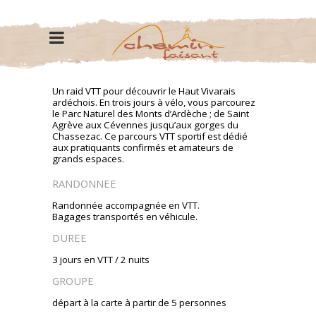
DESCRIPTIF SEJOUR
Un raid VTT pour découvrir le Haut Vivarais
ardéchois. En trois jours à vélo, vous parcourez
le Parc Naturel des Monts d’Ardèche ; de Saint
Agrève aux Cévennes jusqu’aux gorges du
Chassezac. Ce parcours VTT sportif est dédié
aux pratiquants confirmés et amateurs de
grands espaces.
RANDONNEE
Randonnée accompagnée en VTT.
Bagages transportés en véhicule.
DUREE
3 jours en VTT / 2 nuits
GROUPE
départ à la carte à partir de 5 personnes