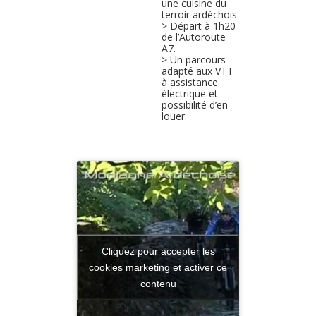
Mont Gerbier de
Jonc, le Bois de
Païolive.
> Des
hébergements
confortables et
une cuisine du
terroir ardéchois.
> Départ à 1h20
de l’Autoroute
A7.
> Un parcours
adapté aux VTT
à assistance
électrique et
possibilité d’en
louer.