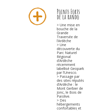
l’Ardèche, est conçue pour offrir une
découverte de la diversité et des
richesses de la montagne ardéchoise
par une pratique de l’activité VTT en
harmonie avec ce cadre naturel unique.
Points Forts
de la rando
> Une mise en
bouche de la
Grande
Traversée de
l’Ardèche
> Une
découverte du
Parc Naturel
Régional
d’Ardèche
récemment
labellisé Geopark
par l’Unesco.
> Passage par
des sites réputés
d’Ardèche : le